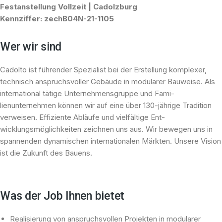
Festanstellung Vollzeit
|
Cadolzburg
Kennziffer:
zechB04N-21-1105
Wer wir sind
Cadolto ist führender Spe­zialist bei der Erstellung kom­plexer,
technisch an­spruchs­voller Gebäude in modularer Bauweise. Als
international tätige Unter­nehmensgruppe und Fa­mi­
lienunternehmen können wir auf eine über 130-jährige Tradition
verweisen. Ef­fi­zien­te Abläufe und vielfältige Ent­
wicklungsmöglichkeiten zeichnen uns aus. Wir be­we­gen uns in
spannenden dy­na­mischen internationalen Märkten. Unsere Vision
ist die Zukunft des Bauens.
Was der Job Ihnen bietet
Realisierung von anspruchsvollen Projekten in modularer