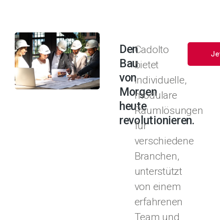
Den
Cadolto
Je
Bau
bietet
von
individuelle,
Morgen
modulare
heute
Raumlösungen
revolutionieren.
für
verschiedene
Branchen,
unterstützt
von einem
erfahrenen
Team und