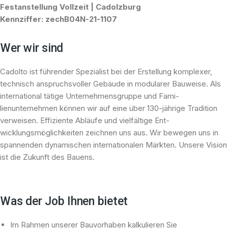
Festanstellung Vollzeit
|
Cadolzburg
Kennziffer:
zechB04N-21-1107
Wer wir sind
Cadolto ist führender Spe­zialist bei der Erstellung kom­plexer,
technisch an­spruchs­voller Gebäude in modularer Bauweise. Als
international tätige Unter­nehmensgruppe und Fa­mi­
lienunternehmen können wir auf eine über 130-jährige Tradition
verweisen. Ef­fi­zien­te Abläufe und vielfältige Ent­
wicklungsmöglichkeiten zeichnen uns aus. Wir be­we­gen uns in
spannenden dy­na­mischen internationalen Märkten. Unsere Vision
ist die Zukunft des Bauens.
Was der Job Ihnen bietet
Im Rahmen unserer Bauvorhaben kalkulieren Sie