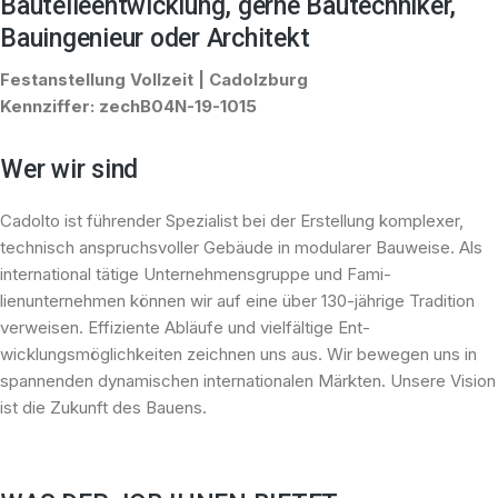
Bauteileentwicklung, gerne Bautechniker,
Bauingenieur oder Architekt
Festanstellung Vollzeit
|
Cadolzburg
Kennziffer:
zechB04N-19-1015
Wer wir sind
Cadolto ist führender Spe­zialist bei der Erstellung kom­plexer,
technisch an­spruchs­voller Gebäude in modularer Bauweise. Als
international tätige Unter­nehmensgruppe und Fa­mi­
lienunternehmen können wir auf eine über 130-jährige Tradition
verweisen. Ef­fi­zien­te Abläufe und vielfältige Ent­
wicklungsmöglichkeiten zeichnen uns aus. Wir be­we­gen uns in
spannenden dy­na­mischen internationalen Märkten. Unsere Vision
ist die Zukunft des Bauens.