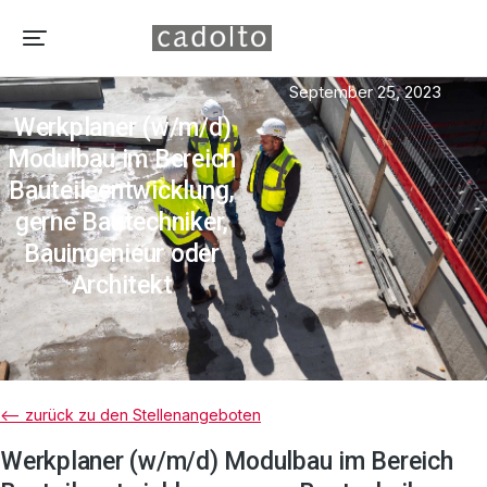
September 25, 2023
Werkplaner (w/m/d)
Modulbau im Bereich
Bauteileentwicklung,
gerne Bautechniker,
Bauingenieur oder
Architekt
<– zurück zu den Stellenangeboten
Werkplaner (w/m/d) Modulbau im Bereich