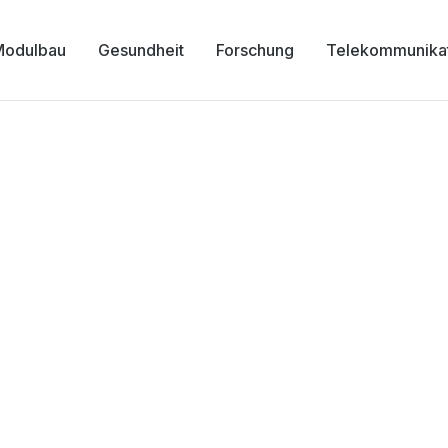
Modulbau
Gesundheit
Forschung
Telekommunika
Altenwohnanlage Flud