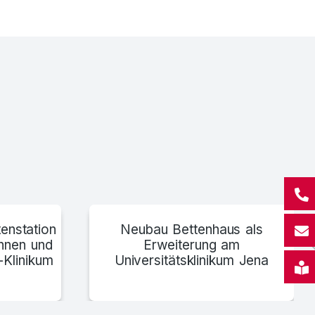
A.Ö. Krankenhaus der Stadt A-Neunkirchen
enstation
Neubau Bettenhaus als
innen und
Erweiterung am
-Klinikum
Universitätsklinikum Jena