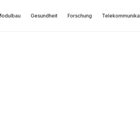
Modulbau
Gesundheit
Forschung
Telekommunika
indertenheim Haus M