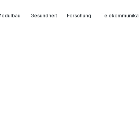
Modulbau
Gesundheit
Forschung
Telekommunika
ldkrankenhaus Berlin-