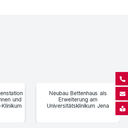
trum Gänserndorf, Österreich über Bartosek Wien
enstation
Neubau Bettenhaus als
innen und
Erweiterung am
-Klinikum
Universitätsklinikum Jena