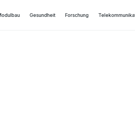
Modulbau
Gesundheit
Forschung
Telekommunika
-Jesu Krankenhaus in