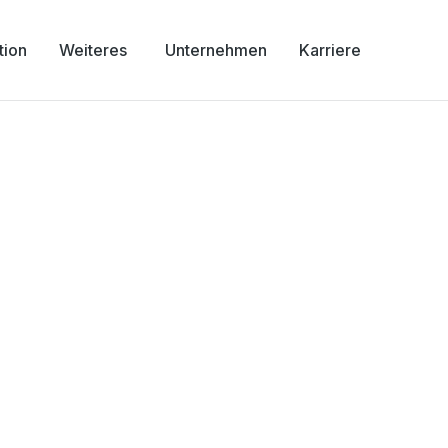
tion
Weiteres
Unternehmen
Karriere
nster
nology,
ersität