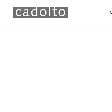
Labo
Electr
Westfä