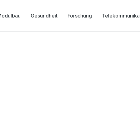
Modulbau
Gesundheit
Forschung
Telekommunika
r “MEET-Arkarden” Mü
ochemical Energy Tech
lische Wilhelms-Univ
Münster