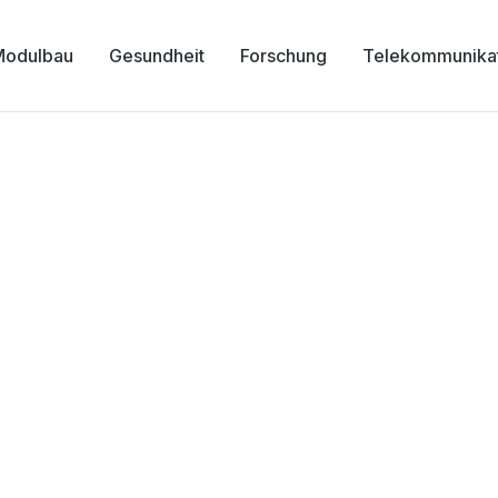
Modulbau
Gesundheit
Forschung
Telekommunika
on drei Klinikgebäuden
Franz-Josef-Spital Wie