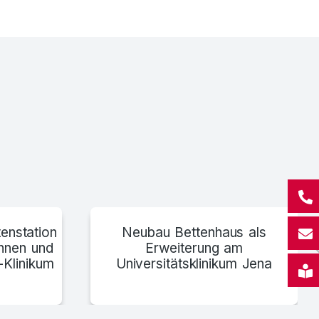
trum Gänserndorf, Österreich über Bartosek Wien
enstation
Neubau Bettenhaus als
innen und
Erweiterung am
-Klinikum
Universitätsklinikum Jena