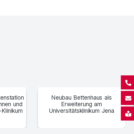
bau OP-Gebäude, Ammerland Klinik Westerstede
enstation
Neubau Bettenhaus als
innen und
Erweiterung am
-Klinikum
Universitätsklinikum Jena