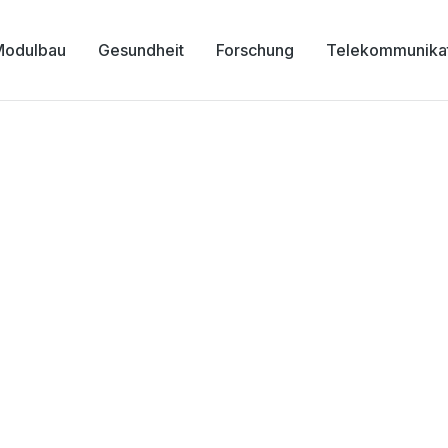
Modulbau
Gesundheit
Forschung
Telekommunika
t-Koch-Krankenhaus G
Landkreis Hannover