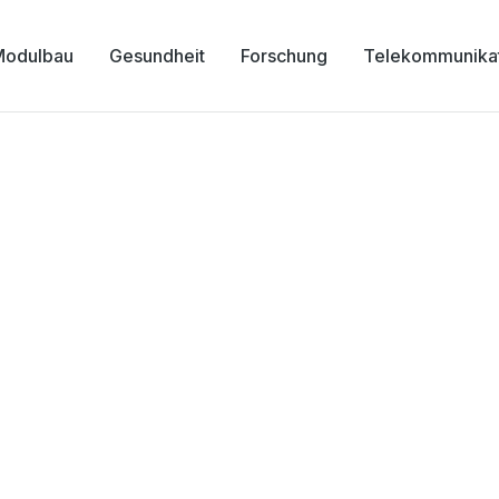
Modulbau
Gesundheit
Forschung
Telekommunika
uzern – Reha-Klinik, B