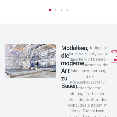
Modulbau,
Unsere Vorfertigung
erf
der Module sorgt dafür,
die
dass Ihr Klinikbetrieb,
m
moderne
Ihre Intensivstation, die
Art
Patientenversorgung
und die
zu
Krankenhausstruktur
Bauen.
weitestgehend
störungsfrei bleiben.
Denn der Großteil des
Gebäudes entsteht im
Werk. Zudem kann
durch die parallel zu